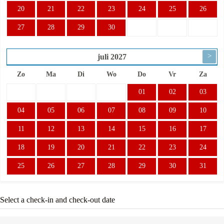
20
21
22
23
24
25
26
27
28
29
30
>
juli
2027
Zo
Ma
Di
Wo
Do
Vr
Za
01
02
03
04
05
06
07
08
09
10
11
12
13
14
15
16
17
18
19
20
21
22
23
24
25
26
27
28
29
30
31
Select a check-in and check-out date