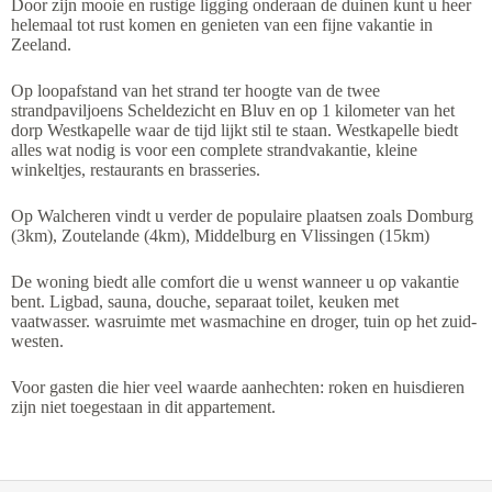
Door zijn mooie en rustige ligging onderaan de duinen kunt u heer
helemaal tot rust komen en genieten van een fijne vakantie in
Zeeland.
Op loopafstand van het strand ter hoogte van de twee
strandpaviljoens Scheldezicht en Bluv en op 1 kilometer van het
dorp Westkapelle waar de tijd lijkt stil te staan. Westkapelle biedt
alles wat nodig is voor een complete strandvakantie, kleine
winkeltjes, restaurants en brasseries.
Op Walcheren vindt u verder de populaire plaatsen zoals Domburg
(3km), Zoutelande (4km), Middelburg en Vlissingen (15km)
De woning biedt alle comfort die u wenst wanneer u op vakantie
bent. Ligbad, sauna, douche, separaat toilet, keuken met
vaatwasser. wasruimte met wasmachine en droger, tuin op het zuid-
westen.
Voor gasten die hier veel waarde aanhechten: roken en huisdieren
zijn niet toegestaan in dit appartement.