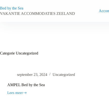
Ga
naar
Bed by the Sea
de
Accom
VAKANTIE ACCOMMODATIES ZEELAND
inhoud
Categorie
Uncategorized
september 23, 2024
Uncategorized
AMPEL Bed by the Sea
Lees meer
AMPEL
Bed
by
the